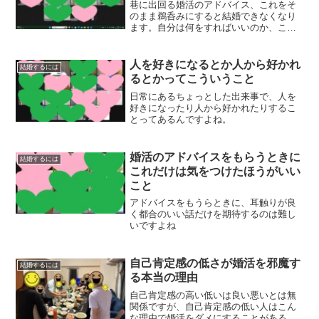
巷に出回る婚活のアドバイス、これをそ
のまま鵜呑みにすると結婚できなくなり
ます。自分は何をすればいいのか、ここ
を個別に知るようにしいないと。
人を好きになるとか人から好かれ
結婚するには
るとかってこういうこと
日常にあるちょっとした出来事で、人を
好きになったり人から好かれたりするこ
とってあるんですよね。
婚活のアドバイスをもらうときに
結婚するには
これだけは気をつけたほうがいい
こと
アドバイスをもうらときに、耳触りが良
く都合のいい話だけを期待するのは難し
いですよね
自己肯定感の低さが婚活を邪魔す
結婚するには
る本当の理由
自己肯定感の高い低いは良い悪いとは無
関係ですが、自己肯定感の低い人はこん
な理由で婚活をダメにすることがあるん