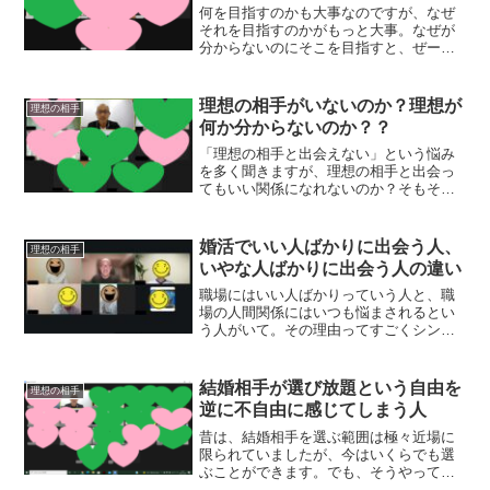
何を目指すのかも大事なのですが、なぜ
それを目指すのかがもっと大事。なぜが
分からないのにそこを目指すと、ぜーん
ぜん間違った方に進んじゃうということ
です。
理想の相手がいないのか？理想が
理想の相手
何か分からないのか？？
「理想の相手と出会えない」という悩み
を多く聞きますが、理想の相手と出会っ
てもいい関係になれないのか？そもそも
理想の相手ってどんな感じなのか分かっ
ていないのか？
婚活でいい人ばかりに出会う人、
理想の相手
いやな人ばかりに出会う人の違い
職場にはいい人ばかりっていう人と、職
場の人間関係にはいつも悩まされるとい
う人がいて。その理由ってすごくシンプ
ルで、自分がいい人なのかそうじゃない
かっていう、それだけのことだったりす
るんです。
結婚相手が選び放題という自由を
理想の相手
逆に不自由に感じてしまう人
昔は、結婚相手を選ぶ範囲は極々近場に
限られていましたが、今はいくらでも選
ぶことができます。でも、そうやってい
くらでも選べる自由を逆に不自由に感じ