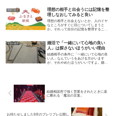
てしまう人もいたりするんです。
理想の相手と出会うには記憶を整
理想の相手
理しなおしてみると良い
理想の相手と出会えないとか、人のイヤ
なところがすぐに目についてしまうと
か。それって自分の記憶を整理すること
で、あっさり解決することがあるんで
す。
婚活で「一緒にいて心地の良い
理想の相手
人」は探さないほうがいい理由
結婚相手の条件に「一緒にいて心地の良
い人」なんていうをあげる方がいます
が、それやめたほうがいいですよ。婚活
で「一緒にいて心地の良い人」を見つけ
るのは不可能なので。
結婚相談所で強く営業をされたときに楽
に断れる「魔法の言葉」
お待たせしました9月のプレリプレ公開し