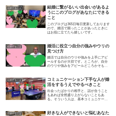
と頑張ってみたらいいのではないでしょ
うか。
結婚に繋がるいい出会いがあるよ
結婚するには
うにこのブログがあなたにできる
こと
このブログは365日毎日更新しております
ので、婚活で困ったことがあったときに
はお役に立てたら嬉しいです。
婚活に役立つ自分の強みやウリの
結婚するには
見つけ方
婚活では自分のウリや強みを上手にアピ
ールするのが大切です。ところが、自分
のウリや強みをアピールどころかそもそ
も分かっていない方もいるので、その見
つけ方をお教えしましょう
コミュニケーション下手な人が婚
結婚するには
活をするうえでやるべきこと
出会ったばかりの相手と、話が合うこと
もあれば全然盛り上がらないこともあ
る。そういう人は、基本コミュニケーシ
ョンが上手じゃない人なんです。そんな
コミュニケーションが上手じゃない人
が、出会いの場で注意をするのはこんな
好きな人ができないと悩むあなた
結婚するには
こと。