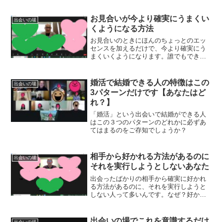
お見合いが今より確実にうまくい
出会いの場
くようになる方法
お見合いのときにほんのちょっとのエッ
センスを加えるだけで、今より確実にう
まくいくようになります。誰でもできる
ことなのでぜひやってみてください！
婚活で結婚できる人の特徴はこの
出会いの場
3パターンだけです【あなたはど
れ？】
「婚活」という出会いで結婚ができる人
はこの３つのパターンのどれかに必ずあ
てはまるのをご存知でしょうか？
相手から好かれる方法があるのに
出会いの場
それを実行しようとしないあなた
出会ったばかりの相手から確実に好かれ
る方法があるのに、それを実行しようと
しない人って多いんです。なぜ？好かれ
る方法が分かっているのにやらないのは
なぜなのでしょうか？
出会いの場でこれを意識するだけ
出会いの場