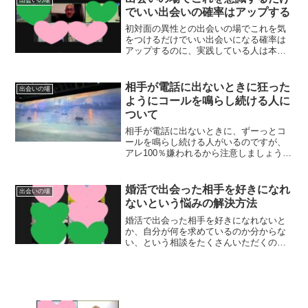
でいい出会いの確率はアップする
初対面の異性との出会いの場でこれを気
をつけるだけでいい出会いになる確率は
アップするのに、実践している人は本当
に少ないんです
相手が電話に出ないときに狂った
出会いの場
ようにコールを鳴らし続ける人に
ついて
相手が電話に出ないときに、ずーっとコ
ールを鳴らし続ける人がいるのですが、
アレ100％嫌われるから注意しましょう
ね。だって、相手が出ないときってこう
いうときでしょ？？
婚活で出会った相手を好きになれ
出会いの場
ないという悩みの解決方法
婚活で出会った相手を好きになれないと
か、自分が何を求めているのか分からな
い、という相談をたくさんいただくので
すが、これ解決策は簡単です。