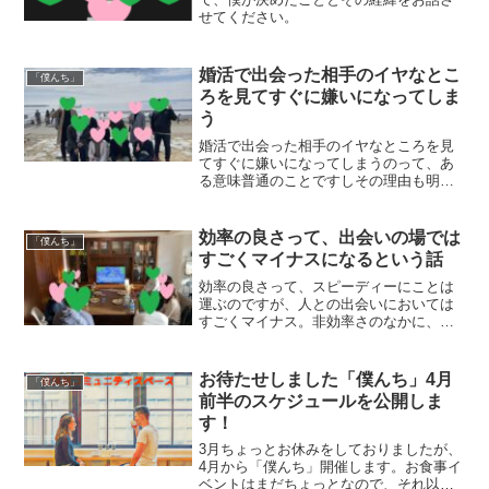
せてください。
婚活で出会った相手のイヤなとこ
「僕んち」
ろを見てすぐに嫌いになってしま
う
婚活で出会った相手のイヤなところを見
てすぐに嫌いになってしまうのって、あ
る意味普通のことですしその理由も明確
なので、あんまり悩まないほうがいいと
思います。
効率の良さって、出会いの場では
「僕んち」
すごくマイナスになるという話
効率の良さって、スピーディーにことは
運ぶのですが、人との出会いにおいては
すごくマイナス。非効率さのなかに、人
とのコミュニケーションは生まれやすか
ったりします。
お待たせしました「僕んち」4月
「僕んち」
前半のスケジュールを公開しま
す！
3月ちょっとお休みをしておりましたが、
4月から「僕んち」開催します。お食事イ
ベントはまだちょっとなので、それ以外