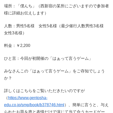
場所：「僕んち」（西新宿の某所にございますので参加者
様に詳細お伝えします）
人数：男性5名様 女性5名様（最少催行人数男性3名様
女性3名様）
料金：￥2,200
ひと言：今回が初開催の「はぁって言うゲーム」
みなさんこの「はぁって言うゲーム」をご存知でしょう
か？
詳しくはこちらをご覧いただきたいのですが
（
https://www.gentosha-
edu.co.jp/smp/book/b378746.html
）、簡単に言うと、与え
られたお題を声と表情だけで演じて当て合うカードゲー