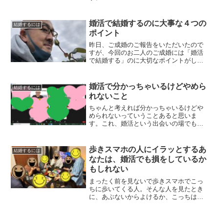
婚活で結婚するのに大事な４つの
結婚するには
ポイント
昨日、ご成婚のご報告をいただいたので
すが、今回のお二人のご成婚には「婚活
で結婚する」のに大切なポイントがしっ
かり入っているので、それをみなさんに
共有させていただきます。
婚活で分かっちゃいるけどやめら
結婚するには
れないこと
ちゃんと考えれば分かっちゃいるけどや
められないっていうことあると思いま
す。これ、婚活という出会いの場でもよ
くあるんです。
歩きスマホの人にイラッとするあ
結婚するには
なたは、婚活でも損をしているか
もしれない
まったく前を見ないで歩きスマホでこっ
ちに歩いてくる人。そんな人を見たとき
に、あぶないからよけるか、こっちは悪
くないからどかないか？あなはたはどっ
ちでしょうか？