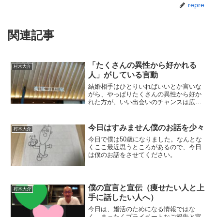
repre
関連記事
「たくさんの異性から好かれる
村木大介
人」がしている言動
結婚相手はひとりいればいいとか言いな
がら、やっぱりたくさんの異性から好か
れた方が、いい出会いのチャンスは広が
るモノ。たくせんの異性から好かれる人
には、こんな特徴があるんです。
今日はすみません僕のお話を少々
村木大介
今日で僕は50歳になりました。なんとな
くここ最近思うところがあるので、今日
は僕のお話をさせてください。
僕の宣言と宣伝（痩せたい人と上
村木大介
手に話したい人へ）
今日は、婚活のためになる情報ではな
く、まったくプライベートなご報告と宣