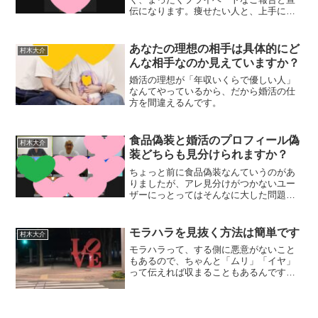
伝になります。痩せたい人と、上手に話
せるようになりたい人だけご覧くださ
い！
あなたの理想の相手は具体的にど
村木大介
んな相手なのか見えていますか？
婚活の理想が「年収いくらで優しい人」
なんてやっているから、だから婚活の仕
方を間違えるんです。
食品偽装と婚活のプロフィール偽
村木大介
装どちらも見分けられますか？
ちょっと前に食品偽装なんていうのがあ
りましたが、アレ見分けがつかないユー
ザーにっとってはそんなに大した問題じ
ゃないんじゃないでしょうか？
モラハラを見抜く方法は簡単です
村木大介
モラハラって、する側に悪意がないこと
もあるので、ちゃんと「ムリ」「イヤ」
って伝えれば収まることもあるんです。
何も言わないで「モラハラだ」って相手
を決めつける、それもまた問題だったり
するんです。