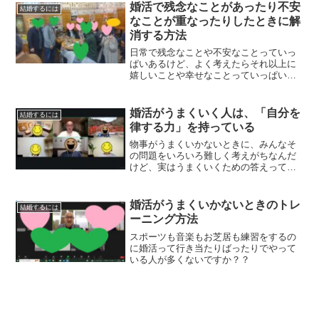
婚活で残念なことがあったり不安
結婚するには
なことが重なったりしたときに解
消する方法
日常で残念なことや不安なことっていっ
ぱいあるけど、よく考えたらそれ以上に
嬉しいことや幸せなことっていっぱいあ
るんじゃないでしょうか。
婚活がうまくいく人は、「自分を
結婚するには
律する力」を持っている
物事がうまくいかないときに、みんなそ
の問題をいろいろ難しく考えがちなんだ
けど、実はうまくいくための答えって簡
単で。やるべきことをちゃんとやってい
るか、それだけだったりするんです。
婚活がうまくいかないときのトレ
結婚するには
ーニング方法
スポーツも音楽もお芝居も練習をするの
に婚活って行き当たりばったりでやって
いる人が多くないですか？？