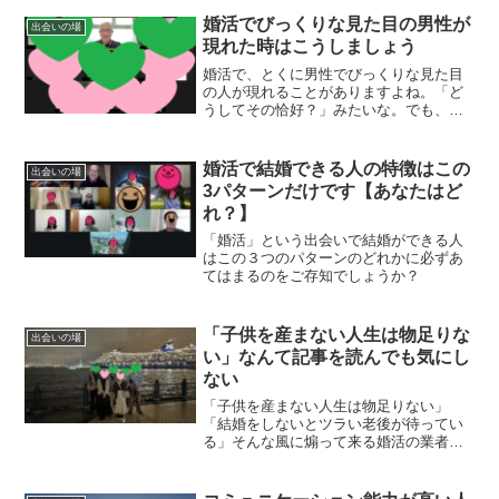
較される出会いの場にいるからじゃない
ですか？
婚活でびっくりな見た目の男性が
出会いの場
現れた時はこうしましょう
婚活で、とくに男性でびっくりな見た目
の人が現れることがありますよね。「ど
うしてその恰好？」みたいな。でも、そ
んな時も落ち着いてこう考えてみてくだ
さい。
婚活で結婚できる人の特徴はこの
出会いの場
3パターンだけです【あなたはど
れ？】
「婚活」という出会いで結婚ができる人
はこの３つのパターンのどれかに必ずあ
てはまるのをご存知でしょうか？
「子供を産まない人生は物足りな
出会いの場
い」なんて記事を読んでも気にし
ない
「子供を産まない人生は物足りない」
「結婚をしないとツラい老後が待ってい
る」そんな風に煽って来る婚活の業者さ
んがいるけど、そんなのまったく気にし
ないでくださいね。そんなこと気にして
婚活してうまくは行かないですから。