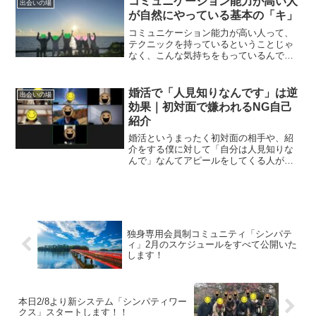
コミュニケーション能力が高い人
出会いの場
が自然にやっている基本の「キ」
コミュニケーション能力が高い人って、
テクニックを持っているということじゃ
なく、こんな気持ちをもっているんで
す。
婚活で「人見知りなんです」は逆
出会いの場
効果｜初対面で嫌われるNG自己
紹介
婚活というまったく初対面の相手や、紹
介をする僕に対して「自分は人見知りな
んで」なんてアピールをしてくる人がい
るのですが、それ嫌われる原因にしかな
らないので、絶対に止めたほうがいいで
すよ。
独身専用会員制コミュニティ「シンパテ
ィ」2月のスケジュールをすべて公開いた
します！
本日2/8より新システム「シンパティワー
クス」スタートします！！