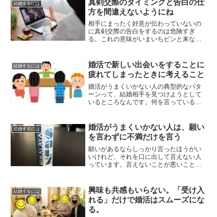
真剣交際のタイミングと告白の仕
結婚するには
方を間違えないようにね
相手にまったく好意が伝わっていないの
に真剣交際の告白をするのは危険すぎ
る。これの意味がいまいちピンと来ない
方はすぐに読んでください。
婚活で新しい出会いをすることに
結婚するには
疲れてしまったときに考えること
婚活がうまくいかない人の典型的なパタ
ーンって、結婚相手を見つけようとして
いるところなんです。何を言っているの
か分からない方は本文をぜひ。
婚活がうまくいかない人は、願い
結婚するには
を言わずに不満だけを言う
願いがあるならしっかり言ったほうがい
いけれど、それを口に出して言えない人
っています。言えないことが悪いことじ
ゃないですが、言えないけど堪えること
もできず変な表現で不満だけ言う人がい
て、それは絶対にやめたほうがいい。
興味も共感もいらない。「受け入
結婚するには
れる」だけで婚活はスムーズにな
る。