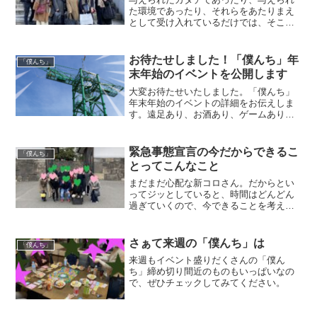
た環境であったり、それらをあたりまえ
として受け入れているだけでは、そこに
進展はありません。環境などに柔軟に対
応をしながら、そのうえで何ができるの
かを考え行動していくことが大事なこと
お待たせしました！「僕んち」年
「僕んち」
です。
末年始のイベントを公開します
大変お待たせいたしました。「僕んち」
年末年始のイベントの詳細をお伝えしま
す。遠足あり、お酒あり、ゲームあり、
お出かけあり、みんなで出会いを楽しみ
ましょう！
緊急事態宣言の今だからできるこ
「僕んち」
とってこんなこと
まだまだ心配な新コロさん。だからとい
ってジッとしていると、時間はどんどん
過ぎていくので、今できることを考えて
出会いを見つけていきましょう。
さぁて来週の「僕んち」は
「僕んち」
来週もイベント盛りだくさんの「僕ん
ち」締め切り間近のものもいっぱいなの
で、ぜひチェックしてみてください。