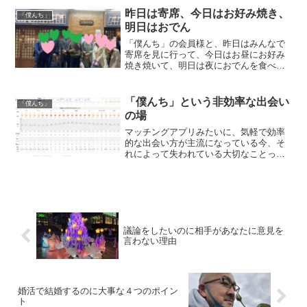
昨日は寄席、今日はお好み焼き、
「僕んち」
明日はおでん
「僕んち」の会員様と、昨日はみんなで
寄席を見に行って、今日はお昼にお好み
焼き焼いて、明日は夜におでんを食べま
す。分からない方には、何を言っている
のかさっぱり分からないと思いますの
で、詳しくは本文をご覧ください！！
「僕んち」という非効率な出会い
「僕んち」
の場
マッチングアプリみたいに、気軽で効率
的な出会い方が主流になっている今、そ
れによって失われている大切なことって
いうのもあると思います。一見非効率で
面倒なことでも、積み重ねることで生ま
れるものってあると思います。
議論をしたいのに相手があなたに意見を
言わない理由
婚活で結婚するのに大事な４つのポイン
ト