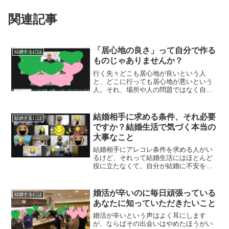
関連記事
「居心地の良さ」って自分で作る
結婚するには
ものじゃありませんか？
行く先々どこも居心地が良いという人
と、どこに行っても居心地が悪いという
人。それ、場所や人の問題ではなく自分
の問題なんですよね。
結婚相手に求める条件、それ必要
結婚するには
ですか？結婚生活で気づく本当の
大事なこと
結婚相手にアレコレ条件を求める人がい
るけど、それって結婚生活にはほとんど
役に立たなくて。自分が結婚に不安を抱
えている人ほど、相手にアレコレ求めた
がるんです。
婚活が辛いのに毎日頑張っている
結婚するには
あなたに知っていただきたいこと
婚活が辛いという声はよく耳にします
が、ならばその出会いはやめたほうがい