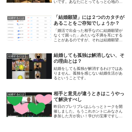
いです。あなたにとってもっと心地のよ
い出会い方を見つけたほうがいいです。
「結婚願望」には２つのカタチが
結婚するには
あることをご存知でしょうか？
「婚活で出会った相手なのに結婚願望が
なくて困った」みたいな不満を耳にする
ことがあるのですが、それは結婚願望が
ないんじゃなくて、あなたとの結婚願望
がないだけですから。
結婚しても孤独は解消しない、そ
結婚するには
の理由とは？
結婚をしても孤独が解消するわけではあ
りません。孤独を感じない結婚生活があ
るということです。
相手と意見が違うときはこうやっ
結婚するには
て解決すべし
昨日のプレリプレはふらっとトークを開
催しました。もうこれホントにみなさん
参加した方が良い！学びの宝庫ですし、
自分とは違う意見を受け取る練習にもな
るし、婚活をするうえでの大切なエッセ
ンスが満載ですので。昨日の内容につい