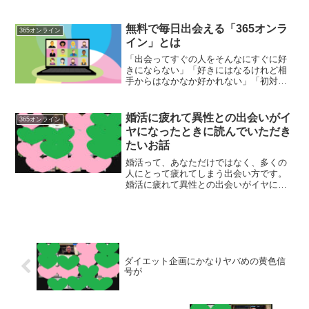
いらっしゃるかと。特に、出会ったばか
りの相手だったりするとなおさらのこ
と。でも、これ、分かる方法があるんで
無料で毎日出会える「365オンラ
365オンライン
す。
イン」とは
「出会ってすぐの人をそんなにすぐに好
きにならない」「好きにはなるけれど相
手からはなかなか好かれない」「初対面
の相手とコミュニケーションをとるのが
苦手」などなど、婚活を頑張っているの
にいい出会いがない方に、確実にお力に
婚活に疲れて異性との出会いがイ
365オンライン
なれる出会いのシステムを作りました。
ヤになったときに読んでいただき
たいお話
婚活って、あなただけではなく、多くの
人にとって疲れてしまう出会い方です。
婚活に疲れて異性との出会いがイヤにな
ってしまったときには、このお話を聞い
ていただきたいと思います。
ダイエット企画にかなりヤバめの黄色信
号が