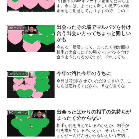
9月後半の365オンライン企画を公開しま
す。今回は、まったく新しい激アツの新
企画をご用意しておりますので、この機
会にぜひ遊びにいらしてください！
出会ったその場でマルバツを付け
365オンライン
合う出会い方ってちょっと難しい
かも
今ある「婚活」って、まったく初対面の
相手と出会ったその場でマルバツを付け
合うようになるのですが、それってちょ
っと難しくないですか？
今年の汚れ今年のうちに
365オンライン
今日は2記事させていただきますので、こ
ちらは忘れてください。＃なら書くな
出会ったばかりの相手の気持ちが
365オンライン
まったく分からない
相手が何を考えているのかとか、相手が
何を求めているのかとか、そういったこ
とがぜーんぜん分からないという方結構