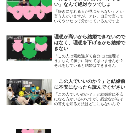
い」なんて絶対ウソでしょ
「好きになれる人が見つからない」とか
言う人がいますが、アレ、自分で言って
いてウソだって分かっているんですよ
ね。認めなくない事実があるだけだっ
て、自分で分かっているんですよね。
理想が高いから結婚できないので
理想の相手
はなく、理想を下げるから結婚で
きない
「この人は素敵過ぎて自分には無理そ
う」なんて勝手に諦めてはいませんか？
それをしていると結婚はできません
「この人でいいのか？」と結婚前
理想の相手
に不安になったら読んでください
「この人でいいのか？」と結婚前に不安
になる方がいるのですが、残念ながらそ
の答えを知る方法はどこにもないんで
す。あなたにできることは、これだけな
んです。