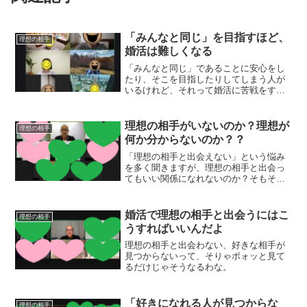
「みんなと同じ」を目指すほど、
理想の相手
婚活は難しくなる
「みんなと同じ」であることに安心をし
たり、そこを目指したりしてしまう人が
いるけれど、それって婚活に苦戦をする
入口だし、そうやって出会った相手との
結婚生活もまた苦戦のはじまりになりま
すから。
理想の相手がいないのか？理想が
理想の相手
何か分からないのか？？
「理想の相手と出会えない」という悩み
を多く聞きますが、理想の相手と出会っ
てもいい関係になれないのか？そもそも
理想の相手ってどんな感じなのか分かっ
ていないのか？
婚活で理想の相手と出会うにはこ
理想の相手
うすればいいんだよ
理想の相手と出会わない、好きな相手が
見つからないって、そりゃボォッと見て
るだけじゃそうなるわな。
「好きになれる人が見つからな
理想の相手