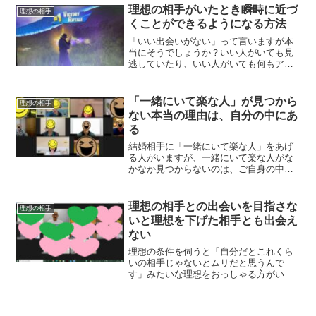
理想の相手がいたとき瞬時に近づ
理想の相手
くことができるようになる方法
「いい出会いがない」って言いますが本
当にそうでしょうか？いい人がいても見
逃していたり、いい人がいても何もアク
ションを起こさなかったりしているだけ
では？
「一緒にいて楽な人」が見つから
理想の相手
ない本当の理由は、自分の中にあ
る
結婚相手に「一緒にいて楽な人」をあげ
る人がいますが、一緒にいて楽な人がな
かなか見つからないのは、ご自身の中に
理由があるのをご存知でしょうか？
理想の相手との出会いを目指さな
理想の相手
いと理想を下げた相手とも出会え
ない
理想の条件を伺うと「自分だとこれくら
いの相手じゃないとムリだと思うんで
す」みたいな理想をおっしゃる方がい
て。それってナチュラルに上から目線に
なっていることに気づいていますか？