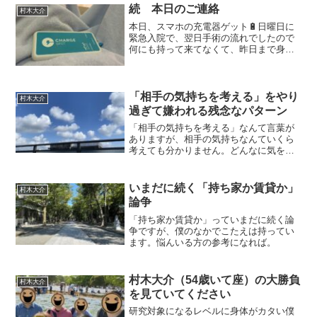
ジはすること自体がとても素敵なことで
続 本日のご連絡
村木大介
すから。
本日、スマホの充電器ゲット🔋日曜日に
緊急入院で、翌日手術の流れでしたので
何にも持って来てなくて、昨日まで身体
からいろいろチューブ出てたりで、院内
の売店すら行けなかったのですが、今朝
方すべてのチューブが抜かれて生まれた
ままの姿に戻ったので、売...
「相手の気持ちを考える」をやり
村木大介
過ぎて嫌われる残念なパターン
「相手の気持ちを考える」なんて言葉が
ありますが、相手の気持ちなんていくら
考えても分かりません。どんなに気を遣
って表現しても、それを不快に感じる人
は一定数いるものです。
いまだに続く「持ち家か賃貸か」
村木大介
論争
「持ち家か賃貸か」っていまだに続く論
争ですが、僕のなかでこたえは持ってい
ます。悩んいる方の参考になれば。
村木大介（54歳いて座）の大勝負
村木大介
を見ていてください
研究対象になるレベルに身体がカタい僕