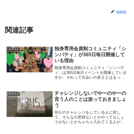
repre
関連記事
独身専用会員制コミュニティ「シ
村木大介
ンパティ」が365日毎日開催して
いる理由
独身専用会員制コミュニティ「シンパテ
ィ」は365日毎日イベントを開催していま
すが、それって出会いの多さとはまった
く別にこんな理由もあるんです。
チャレンジしないでやーのやーの
村木大介
言う人のことは放っておきましょ
う
何かのチャレンジをしている人に対し
て、そんなの意味ないとかやってもしょ
うがないとかちゃちゃ入れてくる人がい
るのですが、これだけは断言します。意
味なんてあろうがなかろうが、チャレン