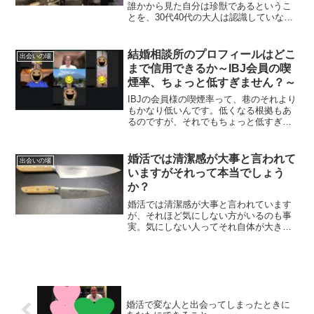
誰かから見た自分は珍獣であるというこ
とを、30代40代の大人は認識していない
といけません。
結婚相談所のプロフィールはどこ
出会いの場
まで信用できるか～IBJ会員の喫
煙率、ちょっと低すぎません？～
IBJの会員様の喫煙率って、巷のそれより
もかなり低いんです。低くなる根拠もあ
るのですが、それでもちょっと低すぎて
信用できないような。
婚活では清潔感が大事と言われて
出会いの場
いますがそれって本当でしょう
か？
婚活では清潔感が大事と言われています
が、それほど気にしない方がいるのも事
実。気にしない人ってそれ自体が大きな
魅力になったりするんです。
婚活で変な人と出会ってしまったときに