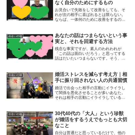
なく自分のためにするもの
お見合いで失敗をして改善をしても、そ
れが次の相手に喜ばれるとは限らない。
ならば、一体何のために改善をするの
か？
あなたの話はつまらないという事
出会いの場
実と、それを回避する方法
残念な事実ですが、素人のわれわれが
「この話は面白いだろう」と思ってする
話はだいたいつまらないです。そう、あ
なたの話はつまらないんです。
婚活ストレスを減らす考え方｜相
出会いの場
手に振り回されない人の共通習慣
婚活で出会った相手の言動にイライラし
て関係を悪化させることが多いあなた。
それは相手の言動にイライラしているの
ではなく、あなたが自分でイライラする
と決めているんですよね？そうじゃない
とただ相手にコントロールされているだ
30代40代の「大人」という珍獣
出会いの場
けなので。
が婚活をするうえでもっとも大切
なこと
自分は普通だと思っているだけで、他の