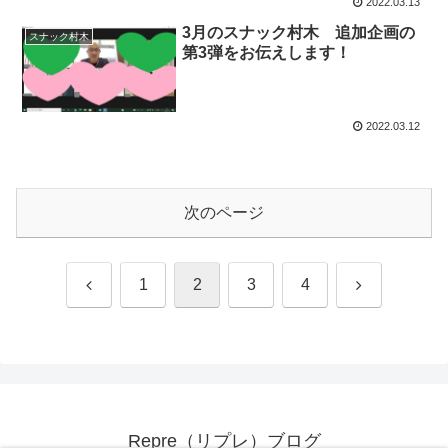
2022.03.13
3月のスナック村木 追加企画の
スナック村木
第3弾をお伝えします！
2022.03.12
次のページ
前
次
1
2
3
4
へ
へ
Repre（リプレ）ブログ